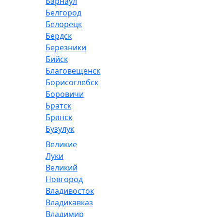
Барнаул
Белгород
Белорецк
Бердск
Березники
Бийск
Благовещенск
Борисоглебск
Боровичи
Братск
Брянск
Бузулук
Великие
Луки
Великий
Новгород
Владивосток
Владикавказ
Владимир