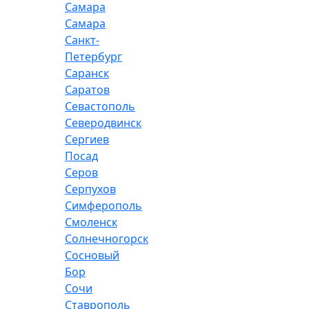
Самара
Самара
Санкт-
Петербург
Саранск
Саратов
Севастополь
Северодвинск
Сергиев
Посад
Серов
Серпухов
Симферополь
Смоленск
Солнечногорск
Сосновый
Бор
Сочи
Ставрополь